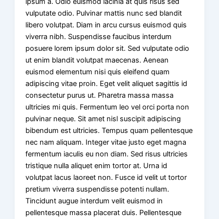
ipsum a. Odio euismod lacinia at quis risus sed
vulputate odio. Pulvinar mattis nunc sed blandit
libero volutpat. Diam in arcu cursus euismod quis
viverra nibh. Suspendisse faucibus interdum
posuere lorem ipsum dolor sit. Sed vulputate odio
ut enim blandit volutpat maecenas. Aenean
euismod elementum nisi quis eleifend quam
adipiscing vitae proin. Eget velit aliquet sagittis id
consectetur purus ut. Pharetra massa massa
ultricies mi quis. Fermentum leo vel orci porta non
pulvinar neque. Sit amet nisl suscipit adipiscing
bibendum est ultricies. Tempus quam pellentesque
nec nam aliquam. Integer vitae justo eget magna
fermentum iaculis eu non diam. Sed risus ultricies
tristique nulla aliquet enim tortor at. Urna id
volutpat lacus laoreet non. Fusce id velit ut tortor
pretium viverra suspendisse potenti nullam.
Tincidunt augue interdum velit euismod in
pellentesque massa placerat duis. Pellentesque